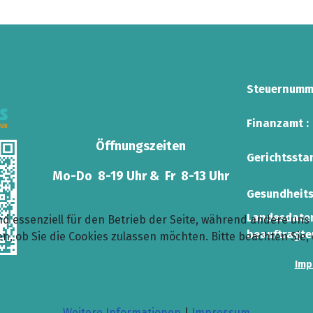
Steuernumme
Finanzamt :
Öffnungszeiten
Gerichtsstan
Mo-Do 8-19 Uhr & Fr 8-13 Uhr
Gesundheit
Landesdate
nd essenziell für den Betrieb der Seite, während andere uns
beauftragte
n, ob Sie die Cookies zulassen möchten. Bitte beachten Sie,
Imp
Weitere Informationen
|
Impressum