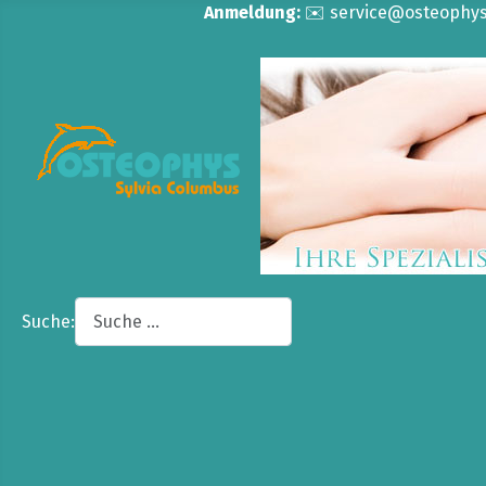
Anmeldung:
✉️ service@osteophys.d
Suche: