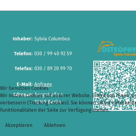
Inhaber:
Sylvia Columbus
Telefon:
030 / 99 40 92 59
Telefax:
030 / 89 20 99 70
E-Mail:
Anfrage
Wir benutzen Cookies
Adresse:
Bergstraße 4
Wir nutzen Cookies auf unserer Website. Einige von ihnen si
12169 Berlin
verbessern (Tracking Cookies). Sie können selbst entscheide
Funktionalitäten der Seite zur Verfügung stehen.
Akzeptieren
Ablehnen