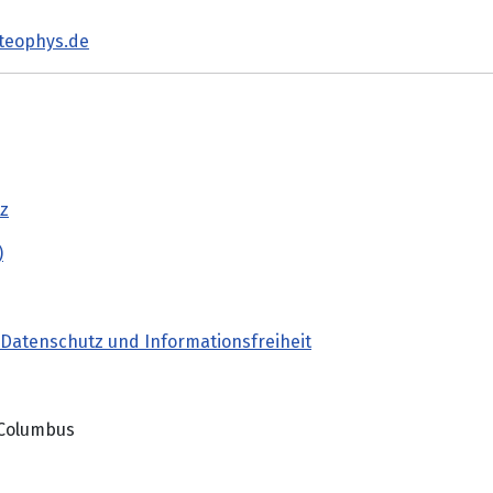
teophys.de
tz
)
r Datenschutz und Informationsfreiheit
a Columbus