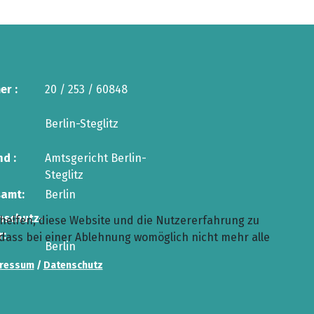
r :
20 / 253 / 60848
Berlin-Steglitz
d :
Amtsgericht Berlin-
Steglitz
samt:
Berlin
nschutz-
 helfen, diese Website und die Nutzererfahrung zu
r:
 dass bei einer Ablehnung womöglich nicht mehr alle
Berlin
ressum
/
Datenschutz