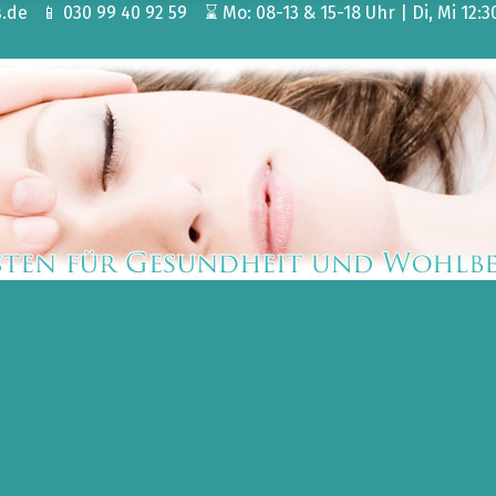
e 📱 030 99 40 92 59 ⌛ Mo: 08-13 & 15-18 Uhr | Di, Mi 12:30-