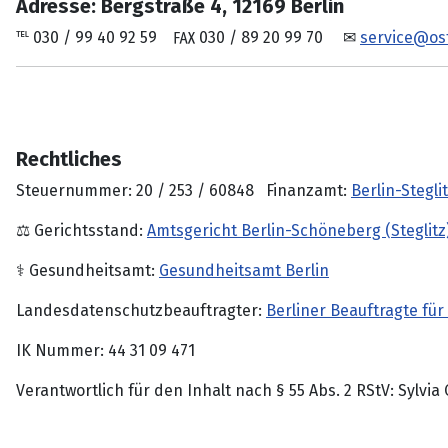
Adresse: Bergstraße 4, 12169 Berlin
℡ 030 / 99 40 92 59 ℻ 030 / 89 20 99 70 ✉
service@os
Rechtliches
Steuernummer: 20 / 253 / 60848 Finanzamt:
Berlin-Stegli
⚖ Gerichtsstand:
Amtsgericht Berlin-Schöneberg (Steglitz
⚕ Gesundheitsamt:
Gesundheitsamt Berlin
Landesdatenschutzbeauftragter:
Berliner Beauftragte fü
IK Nummer: 44 31 09 471
Verantwortlich für den Inhalt nach § 55 Abs. 2 RStV: Sylvi